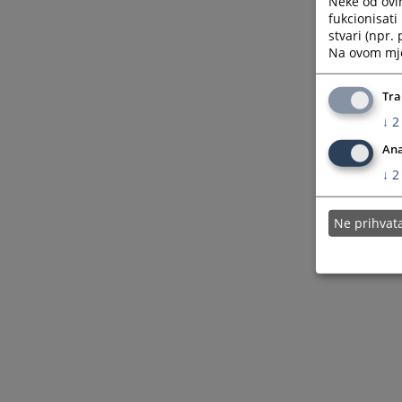
Neke od ovi
Privredno pravo
fukcionisat
stvari (npr.
Razno
Na ovom mjes
Tra
↓
2
Ana
↓
2
Ne prihva