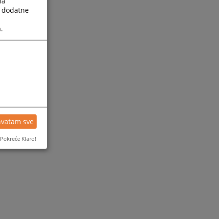
la
a dodatne
.
hvatam sve
Pokreće Klaro!