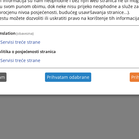
h informacija su nam neophodne i bez njih web stranica ne bi mog
i u svom punom obimu, dok neke nisu prijeko neophodne a služe z
 procjenu nivoa posjećenosti, budućeg usavršavanja stranice...).
tu možete dozvoliti ili uskratiti pravo na korištenje tih informacija
nslation
(obavezna)
Servisi treće strane
litika o posjećenosti stranica
Servisi treće strane
tam
Prihvatam odabrane
Pri