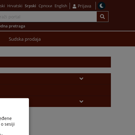
ski
Hrvatski
Srpski
Српски
English
Prijava
dna pretraga
Sudska prodaja
ređene
o sesiji