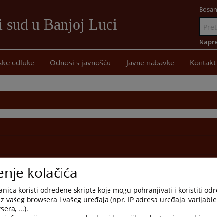
Bosan
i sud u Banjoj Luci
Idi
na
Napre
sadržaj
ske odluke
Odnosi s javnošću
Javne nabavke
Kontakt
enje kolačića
nica koristi određene skripte koje mogu pohranjivati i koristiti od
iz vašeg browsera i vašeg uređaja (npr. IP adresa uređaja, varijable 
era, ...).