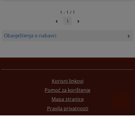
1 - 1 / 1
1
Obavještenja o nabavci
Korisni linkovi
Pomoć za korištenje
Mapa stranice
Pravila privatnosti