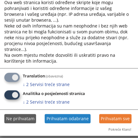
Ova web stranica koristi određene skripte koje mogu
the
the
pohranjivati i koristiti određene informacije iz vašeg
calendar
calendar
browsera i vašeg uređaja (npr. IP adresa uređaja, varijable o
and
and
sesiji unutar browsera, ...).
select
select
Neke od ovih informacija su nam neophodne i bez njih web
a
a
stranica ne bi mogla fukcionisati u svom punom obimu, dok
neke nisu prijeko neophodne a služe za dodatne stvari (npr.
date.
date.
procjenu nivoa posjećenosti, budućeg usavršavanja
Press
Press
stranice...).
the
the
Na ovom mjestu možete dozvoliti ili uskratiti pravo na
question
question
korištenje tih informacija.
mark
mark
key
key
Translation
(obavezna)
to
to
↓
2
Servisi treće strane
get
get
the
the
Analitika o posjećenosti stranica
keyboard
keyboard
↓
2
Servisi treće strane
shortcuts
shortcuts
for
for
Ne prihvatam
Prihvatam odabrane
Prihvatam sve
changing
changing
dates.
dates.
Pokreće Klaro!