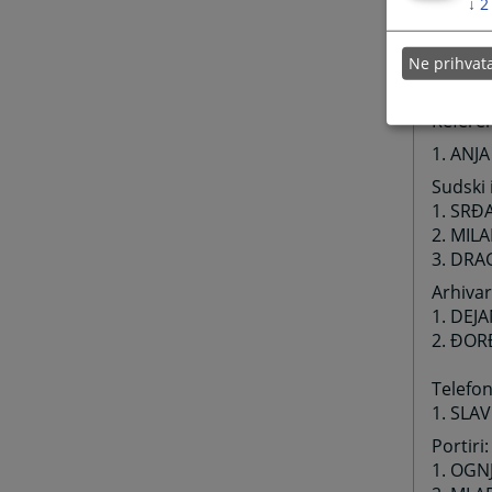
↓
2
14. KR
15. SA
16.
ANA
Ne prihva
17. SL
Referen
1. ANJ
Sudski i
1. SRĐ
2. MIL
3. DRA
Arhivar
1. DEJ
2. ĐOR
Telefon
1. SLA
Portiri:
1. OGN