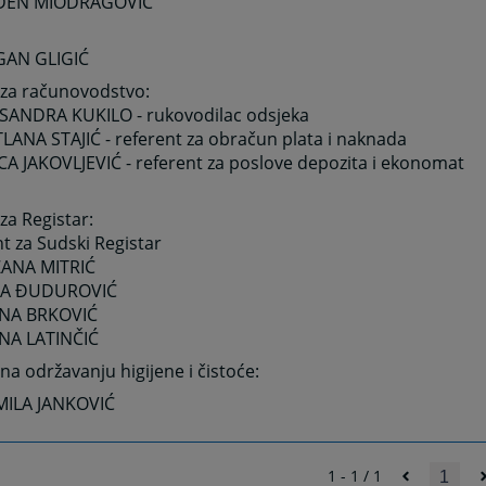
ADEN MIODRAGOVIĆ
GAN GLIGIĆ
 za računovodstvo:
KSANDRA KUKILO - rukovodilac odsjeka
TLANA STAJIĆ - referent za obračun plata i naknada
CA JAKOVLJEVIĆ
- referent za poslove depozita i ekonomat
za Registar:
t za Sudski Registar
ŽANA MITRIĆ
NA ĐUDUROVIĆ
JANA BRKOVIĆ
ANA LATINČIĆ
na održavanju higijene i čistoće:
MILA JANKOVIĆ
1 - 1 / 1
1