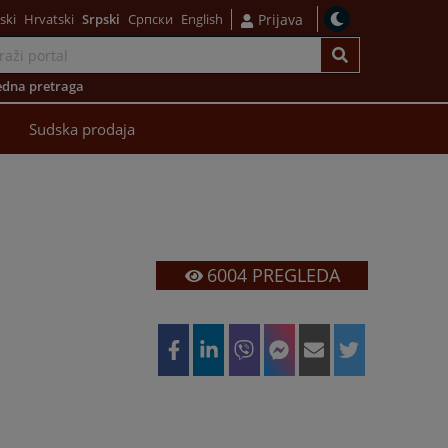
ski
Hrvatski
Srpski
Српски
English
Prijava
dna pretraga
Sudska prodaja
6004
PREGLEDA