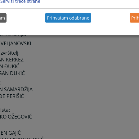
Servisi treće strane
ISTINA DUKIĆ
NJA ANĐIĆ
STASIJA BRATIĆ
tam
Prihvatam odabrane
Pri
AVICA OŽEGOVIĆ
t izvršenja:
A VELJANOVSKI
zvršitelj:
AN KERKEZ
AN ĐUKIĆ
GAN DUKIĆ
:
AN SAMARDŽIJA
ĐE PERIŠIĆ
ista:
VKO OŽEGOVIĆ
JEN GAJIĆ