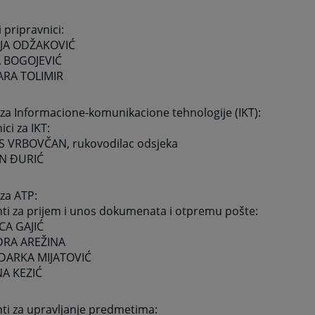
i pripravnici:
IJA ODŽAKOVIĆ
A BOGOJEVIĆ
ARA TOLIMIR
za Informacione-komunikacione tehnologije (IKT):
ici za IKT:
IS VRBOVČAN, rukovodilac odsjeka
AN ĐURIĆ
za ATP:
ti za prijem i unos dokumenata i otpremu pošte:
ICA GAJIĆ
DRA AREŽINA
IDARKA MIJATOVIĆ
NA KEZIĆ
ti za upravljanje predmetima: