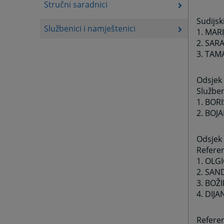
Stručni saradnici
Sudijsk
Službenici i namještenici
1. MAR
2. SAR
3. TAM
Odsjek 
Služben
1. BOR
2. BOJ
Odsjek 
Referen
1. OLG
2. SAN
3. BOŽ
4.
DIJA
Referen