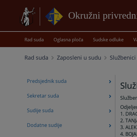
Okružni privredn
Rad suda
Oglasna ploča
Sudske odluke
V
Službenici
Rad suda
Zaposleni u sudu
Predsjednik suda
Služ
Sekretar suda
Služben
Odjelje
Sudije suda
1. DRA
2. TAN
Dodatne sudije
3. ALE
4. BOJA