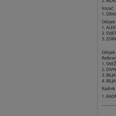
2. ML
Vozač:
1. DRA
Odsjek
1. ALE
2. SVJE
3.
ZORI
Odsjek 
Referen
1. SNE
2. DIV
3. BIL
4.
BILJ
Radnik 
1. RAD