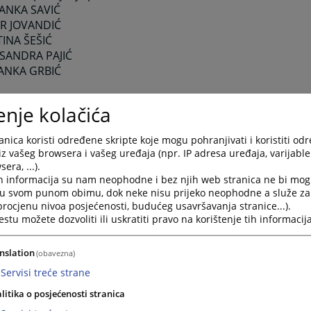
RANKA SAVIĆ
AR JOVANDIĆ
TINA ŠEŠIĆ
KSANDRA PAJIĆ
JANKA GRBIĆ
 asistenti:
enje kolačića
EKSANDRA ČEKO
EKSANDRA MANDIĆ
nica koristi određene skripte koje mogu pohranjivati i koristiti od
ANA BLAGOJEVIĆ
iz vašeg browsera i vašeg uređaja (npr. IP adresa uređaja, varijable 
era, ...).
RAVKA STOJKOVIĆ
h informacija su nam neophodne i bez njih web stranica ne bi mog
MINA MORAČA
i u svom punom obimu, dok neke nisu prijeko neophodne a služe z
JA GRMUŠA
 procjenu nivoa posjećenosti, budućeg usavršavanja stranice...).
RINA VUČEN
tu možete dozvoliti ili uskratiti pravo na korištenje tih informacija
ICA VIDAČAK
OSAVA VUKOVIĆ
nslation
(obavezna)
ZANA STJEPANOVIĆ
Servisi treće strane
TAŠA ZGONJANIN
EKSANDRA KOVAČEVIĆ
litika o posjećenosti stranica
JANA DANGUBIĆ