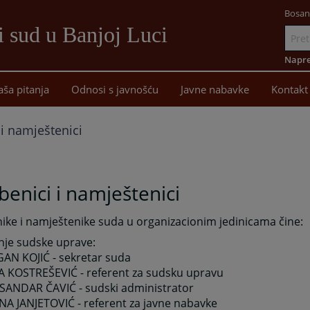
Bosan
i sud u Banjoj Luci
Idi
na
Napre
sadržaj
aša pitanja
Odnosi s javnošću
Javne nabavke
Kontakt
 i namještenici
benici i namještenici
ike i namještenike suda u organizacionim jedinicama čine:
nje sudske uprave:
GAN KOJIĆ - sekretar suda
JA KOSTREŠEVIĆ - referent za sudsku upravu
KSANDAR ČAVIĆ - sudski administrator
NA JANJETOVIĆ - referent za javne nabavke