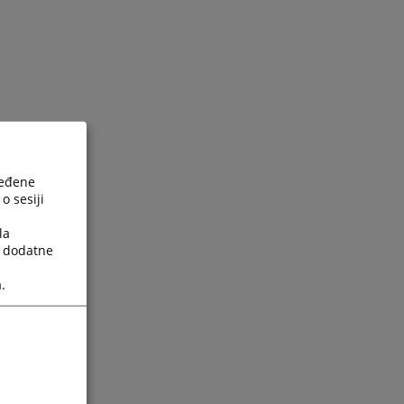
ređene
o sesiji
la
a dodatne
.