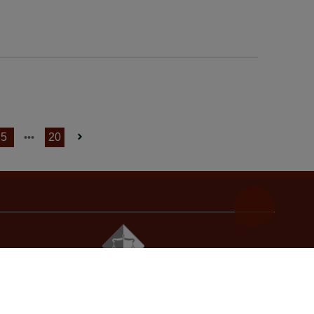
5
20
© 2021
Visoki sudski i tužilački savjet