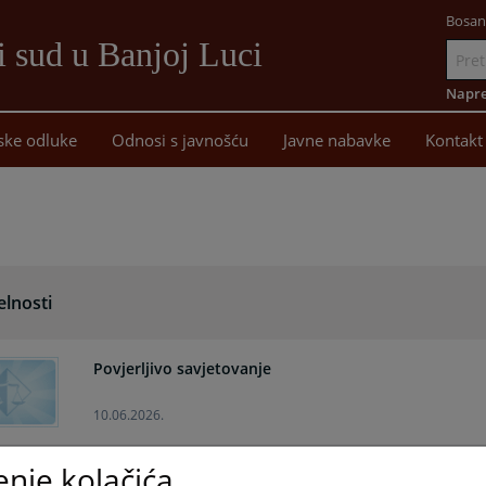
Bosan
i sud u Banjoj Luci
Idi
na
Napre
sadržaj
ske odluke
Odnosi s javnošću
Javne nabavke
Kontakt
elnosti
Povjerljivo savjetovanje
10.06.2026.
enje kolačića
Stupanje na dužnost novog sudije