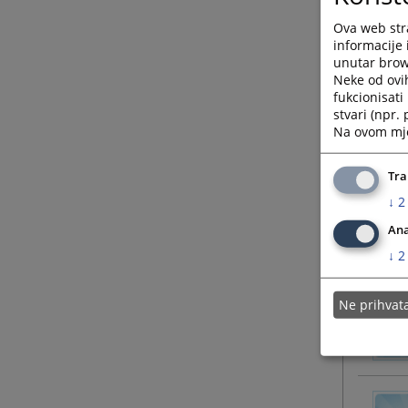
Ova web stra
informacije 
unutar brows
Neke od ovi
fukcionisat
stvari (npr.
Na ovom mjes
Tra
↓
2
Ana
↓
2
Ne prihva