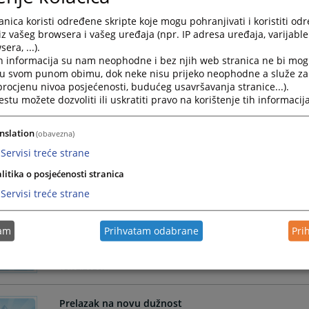
nica koristi određene skripte koje mogu pohranjivati i koristiti od
01.06.2026.
iz vašeg browsera i vašeg uređaja (npr. IP adresa uređaja, varijable 
era, ...).
h informacija su nam neophodne i bez njih web stranica ne bi mog
Sedmica sudske nagodbe
i u svom punom obimu, dok neke nisu prijeko neophodne a služe z
 procjenu nivoa posjećenosti, budućeg usavršavanja stranice...).
Sedmica sudske nagodbe
tu možete dozvoliti ili uskratiti pravo na korištenje tih informacija
23.04.2026.
nslation
(obavezna)
Odluke o imenovanjima
Servisi treće strane
Odluke o imenovanjima
litika o posjećenosti stranica
25.03.2026.
Servisi treće strane
Obavještenje o neradnom danu
tam
Prihvatam odabrane
Pri
Neradni dan: ponedjeljak, 16.2.2026. godine
13.02.2026.
Prelazak na novu dužnost