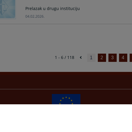
Prelazak u drugu instituciju
04.02.2026.
1 - 6 / 118
1
2
3
4
Redizajn web stranice je finansirala Evropska unija. Za njen sadržaj isključivo je odgovorno
Visoko sudsko i tužilačko vijeće BiH i ona ne odražava nužno stavove Evropske unije.