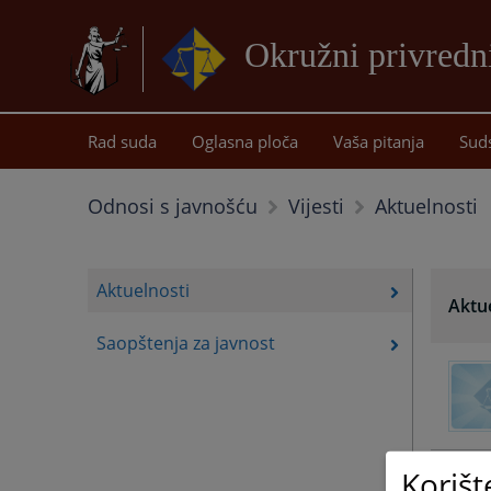
Okružni privredn
Rad suda
Oglasna ploča
Vaša pitanja
Sud
Aktuelnosti
Odnosi s javnošću
Vijesti
Aktuelnosti
Aktu
Saopštenja za javnost
Korišt