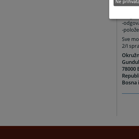
Pored n
Ne prihva
uslove:
-odgov
-odgov
-polože
Sve mol
2/I spr
Okružn
Gundul
78000 
Republ
Bosna 