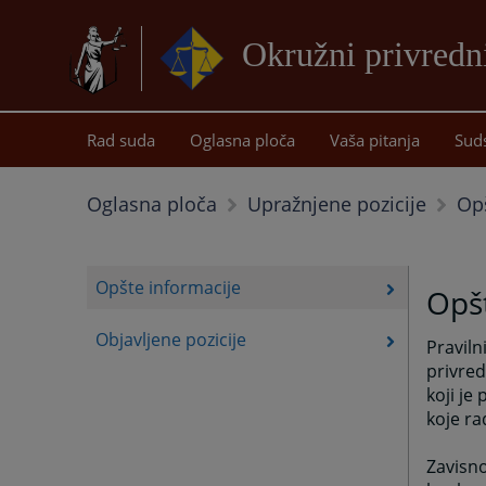
Okružni privredn
Rad suda
Oglasna ploča
Vaša pitanja
Sud
Opš
Oglasna ploča
Upražnjene pozicije
Opšte informacije
Opšt
Objavljene pozicije
Praviln
privred
koji je
koje ra
Zavisno