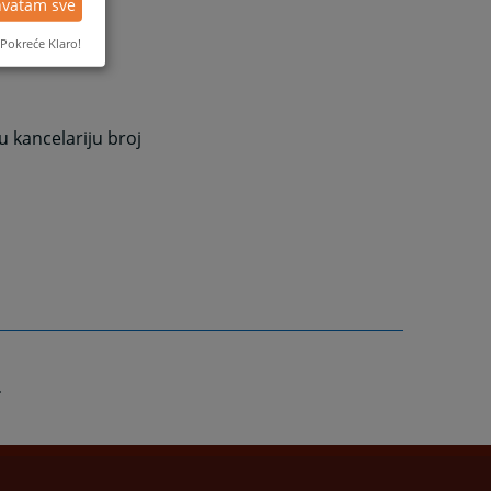
ava i posebne
hvatam sve
Pokreće Klaro!
 kancelariju broj