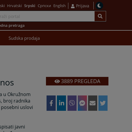
ski
Hrvatski
Srpski
Српски
English
Prijava
dna pretraga
Sudska prodaja
dnos
3889
PREGLEDA
sta u Okružnom
, broj radnika
i posebni uslovi
pisati javni