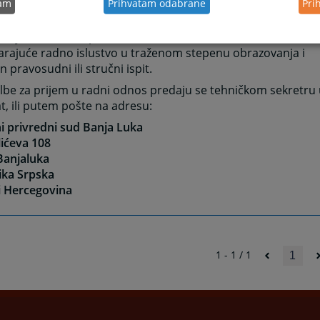
aprijed navedenih uslova, potrebno je da kandidat i spunj
tam
Prihvatam odabrane
Pri
arajuća školska sprema,
arajuće radno islustvo u traženom stepenu obrazovanja i
n pravosudni ili stručni ispit.
be za prijem u radni odnos predaju se tehničkom sekretru u
at, ili putem pošte na adresu:
i privredni sud Banja Luka
ićeva 108
Banjaluka
ika Srpska
i Hercegovina
1 - 1 / 1
1