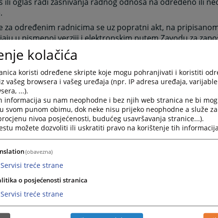
 ili oglas radi zasnivanja radnog odnosa na određeno ili 
.
 za određenim radnicima se uz popratni akt, na pripisanom
jaju u pismenoj verziji i elektronskim putem Zavodu za zapo
ke Srpske-Filijala Banja Luka.
enje kolačića
ni konkurs ili javni oglas se objavljuju javno putem dnevnih 
nica koristi određene skripte koje mogu pohranjivati i koristiti od
slovi za zasnivanje radnog odnosa za radnike propisani su 
iz vašeg browsera i vašeg uređaja (npr. IP adresa uređaja, varijable 
nim službenicima (Sl.gl.RS br.118/08), a koji se primjenjuje i
era, ...).
članu 55. Zakona o sudovima Republike Srpske (Sl.gl.RS br.
h informacija su nam neophodne i bez njih web stranica ne bi mog
i u svom punom obimu, dok neke nisu prijeko neophodne a služe z
m nije drugačije određeno.
 procjenu nivoa posjećenosti, budućeg usavršavanja stranice...).
slovi za kandidata su:
tu možete dozvoliti ili uskratiti pravo na korištenje tih informacija
 državljanin Republike Srpske ili BiH,
stariji od 18 godina,
nslation
(obavezna)
ma opštu zdravstvenu sposobnost,
Servisi treće strane
je osuđivan za krivično djelo na bezuslovnu kaznu zatvora o
litika o posjećenosti stranica
 ili za krivično djelo koje ga čini nepodobnim za obavljanje 
punjava i druge uslove utvrđene zakonom, drugim propisima 
Servisi treće strane
njoj organizaciji i sistematizaciji radnih mjesta u sudu