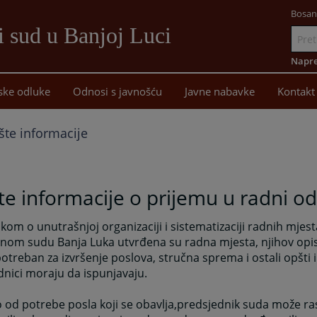
Bosan
i sud u Banjoj Luci
Idi
na
Napre
sadržaj
ske odluke
Odnosi s javnošću
Javne nabavke
Kontakt
te informacije
e informacije o prijemu u radni o
ikom o unutrašnjoj organizaciji i sistematizaciji radnih mje
nom sudu Banja Luka utvrđena su radna mjesta, njihov opis
 potreban za izvršenje poslova, stručna sprema i ostali opšti 
dnici moraju da ispunjavaju.
 od potrebe posla koji se obavlja,predsjednik suda može ras