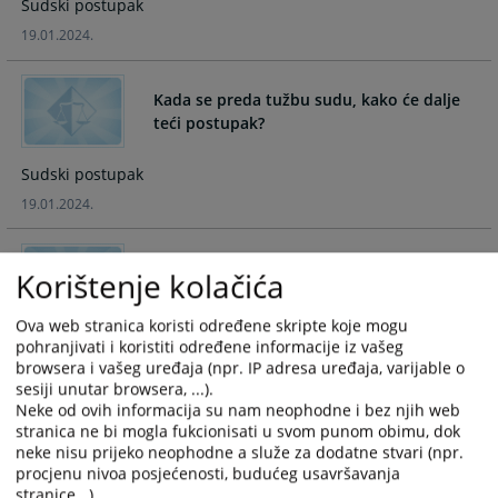
Sudski postupak
the
the
19.01.2024.
calendar
calendar
and
and
select
select
Kada se preda tužbu sudu, kako će dalje
a
a
teći postupak?
date.
date.
Press
Press
Sudski postupak
the
the
19.01.2024.
question
question
mark
mark
key
key
Korištenje kolačića
Kada se ročište može odgoditi ili odložiti?
to
to
get
get
Ova web stranica koristi određene skripte koje mogu
the
the
Sudski postupak
pohranjivati i koristiti određene informacije iz vašeg
keyboard
keyboard
browsera i vašeg uređaja (npr. IP adresa uređaja, varijable o
19.01.2024.
shortcuts
shortcuts
sesiji unutar browsera, ...).
for
for
Neke od ovih informacija su nam neophodne i bez njih web
Kada se stranke obrate nadležnom
stranica ne bi mogla fukcionisati u svom punom obimu, dok
changing
changing
organu sa ciljem dobijanja isprave, a
neke nisu prijeko neophodne a služe za dodatne stvari (npr.
dates.
dates.
organ ne odgovori ili odbije da istu
procjenu nivoa posjećenosti, budućeg usavršavanja
dostavi, šta mogu učiniti?
stranice...).