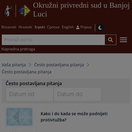
Okružni privredni sud u Banjoj
Luci
Bosanski
Hrvatski
Srpski
Српски
English
Prijava
Napredna pretraga
Vaša pitanja
Često postavljana pitanja
Često postavljana pitanja
Često postavljana pitanja
Navigate
Navigate
forward
forward
Kako i do kada se može podnijeti
to
to
protivtužba?
interact
interact
with
with