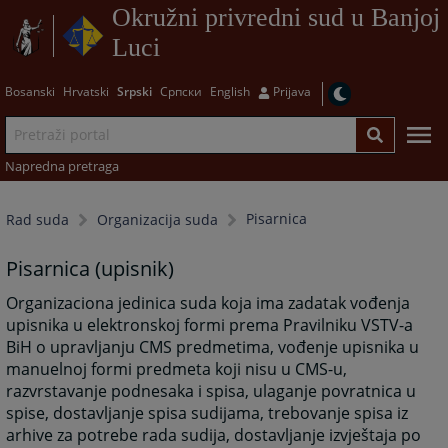
Okružni privredni sud u Banjoj
Luci
Bosanski
Hrvatski
Srpski
Српски
English
Prijava
Napredna pretraga
Pisarnica
Rad suda
Organizacija suda
Pisarnica (upisnik)
Organizaciona jedinica suda koja ima zadatak vođenja
upisnika u elektronskoj formi prema Pravilniku VSTV-a
BiH o upravljanju CMS predmetima, vođenje upisnika u
manuelnoj formi predmeta koji nisu u CMS-u,
razvrstavanje podnesaka i spisa, ulaganje povratnica u
spise, dostavljanje spisa sudijama, trebovanje spisa iz
arhive za potrebe rada sudija, dostavljanje izvještaja po