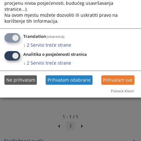
procjenu nivoa posjećenosti, budućeg usavršavanja
stranice...).
Na ovom mjestu možete dozvoliti ili uskratiti pravo na
korištenje tih informacija.
Translation
(obavezna)
↓
2
Servisi treće strane
Izgled pisarnice
Analitika o posjećenosti stranica
↓
2
Servisi treće strane
Ne prihvatam
Prihvatam odabrane
Prihvatam sve
Pokreće Klaro!
1 - 1 / 1
1