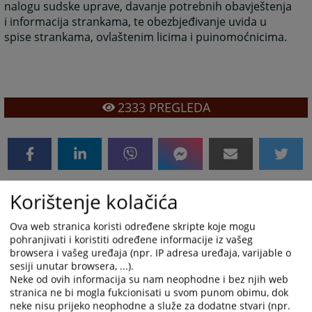
nalogu sudske uprave, davanje potrebnih obavještenja
i informacija strankama, te obezbjeđivanje uvida u
spise strankama, ovlaštenim licima i puinomoćnicima.
2333
PREGLEDA
Korištenje kolačića
Ova web stranica koristi određene skripte koje mogu
pohranjivati i koristiti određene informacije iz vašeg
browsera i vašeg uređaja (npr. IP adresa uređaja, varijable o
sesiji unutar browsera, ...).
Neke od ovih informacija su nam neophodne i bez njih web
stranica ne bi mogla fukcionisati u svom punom obimu, dok
neke nisu prijeko neophodne a služe za dodatne stvari (npr.