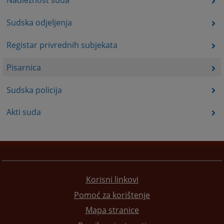
Nadležnost suda
Sudska odjeljenja
Registar privrednih subjekata
Pisarnica
Sudska policija
Akti suda
Korisni linkovi
Pomoć za korištenje
Mapa stranice