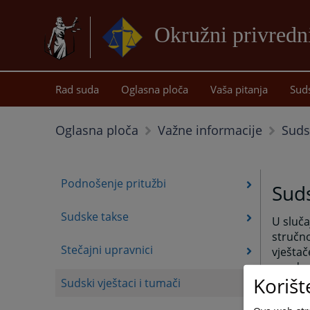
Okružni privredn
Rad suda
Oglasna ploča
Vaša pitanja
Sud
Sudsk
Oglasna ploča
Važne informacije
Podnošenje pritužbi
Suds
Sudske takse
U sluča
stručno
Stečajni upravnici
vještač
za odre
Korišt
vještač
Sudski vještaci i tumači
labarat