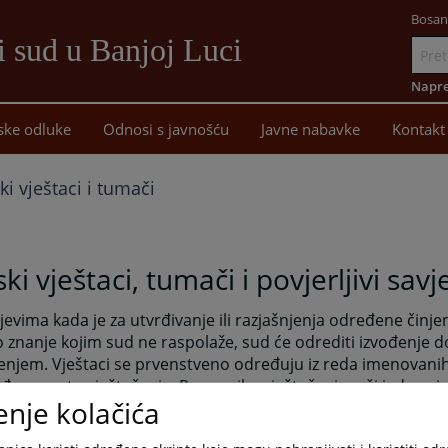
Bosan
i sud u Banjoj Luci
Idi
na
Napre
sadržaj
ske odluke
Odnosi s javnošću
Javne nabavke
Kontakt
i vještaci i tumači
ki vještaci, tumači i povjerljivi savj
jevima kada je za utvrđivanje ili razjašnjenja određene činj
 znanje kojim sud ne raspolaže, sud će odrediti izvođenje 
enjem. Vještaci se prvenstveno određuju iz reda imenovanih
đenu vrstu vještačenja. Po pravilu, vještačenje vrši jedan vje
enje kolačića
enja će se povjeriti stručnim ustanovama, kao što su: bolnic
orije, fakulteti i sl. Ako postoje ustanove za određene vrste 