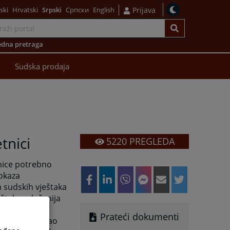
ski
Hrvatski
Srpski
Српски
English
Prijava
dna pretraga
Sudska prodaja
etnici
5220
PREGLEDA
enice potrebno
dokaza
 sudskih vještaka
štak, a složenija
e, hemijske
Prateći dokumenti
vještačenja, kao