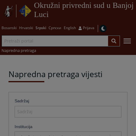
Okružni privredni sud u Banjoj
Luci
Bosanski
Hrvatski
Srpski
Српски
English
Prijava
Napredna pretraga
Napredna pretraga vijesti
Sadržaj
Institucija