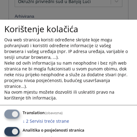
Okružni privredni sud u Banjoj Luci
Arhivirana
Korištenje kolačića
Ne
Ova web stranica koristi određene skripte koje mogu
Datum od
pohranjivati i koristiti određene informacije iz vašeg
browsera i vašeg uređaja (npr. IP adresa uređaja, varijable o
sesiji unutar browsera, ...).
Navigate
Neke od ovih informacija su nam neophodne i bez njih web
forward
Datum do
stranica ne bi mogla fukcionisati u svom punom obimu, dok
to
neke nisu prijeko neophodne a služe za dodatne stvari (npr.
interact
procjenu nivoa posjećenosti, budućeg usavršavanja
with
stranice...).
Navigate
the
Na ovom mjestu možete dozvoliti ili uskratiti pravo na
forward
Sortiraj po
calendar
korištenje tih informacija.
to
and
interact
Odaberi...
select
with
Translation
a
(obavezna)
the
date.
Napredne stavke
↓
2
Servisi treće strane
calendar
Press
and
the
Analitika o posjećenosti stranica
select
Pretraži
question