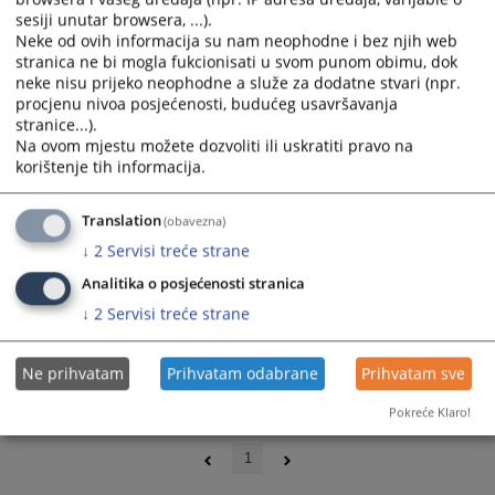
sesiji unutar browsera, ...).
Neke od ovih informacija su nam neophodne i bez njih web
stranica ne bi mogla fukcionisati u svom punom obimu, dok
neke nisu prijeko neophodne a služe za dodatne stvari (npr.
procjenu nivoa posjećenosti, budućeg usavršavanja
stranice...).
Na ovom mjestu možete dozvoliti ili uskratiti pravo na
korištenje tih informacija.
Translation
(obavezna)
↓
2
Servisi treće strane
Analitika o posjećenosti stranica
↓
2
Servisi treće strane
Ne prihvatam
Prihvatam odabrane
Prihvatam sve
Pokreće Klaro!
0 - 0 / 0
1