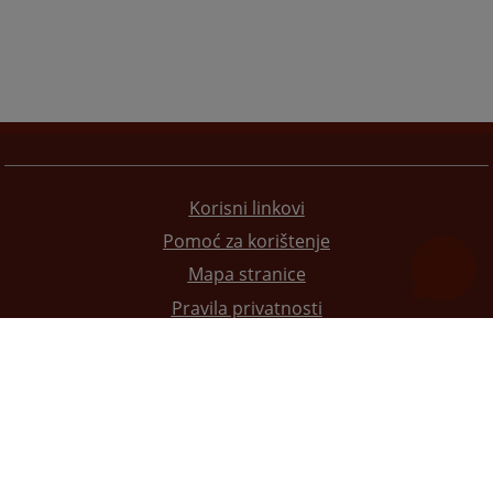
Korisni linkovi
Pomoć za korištenje
Mapa stranice
Pravila privatnosti
Redizajn web stranice je finansirala Evropska unija. Za njen sadržaj isključivo je odgovorno
Visoko sudsko i tužilačko vijeće BiH i ona ne odražava nužno stavove Evropske unije.