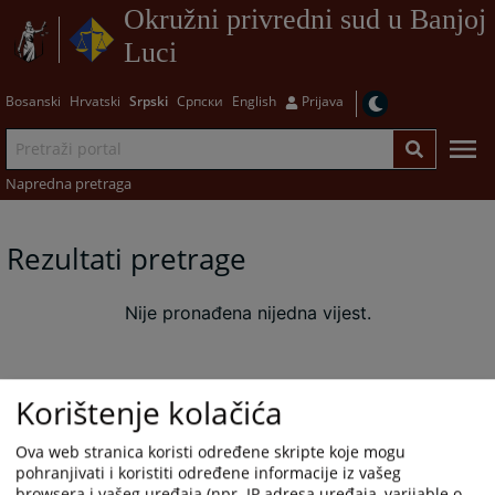
Okružni privredni sud u Banjoj
Luci
Bosanski
Hrvatski
Srpski
Српски
English
Prijava
Napredna pretraga
Rezultati pretrage
Nije pronađena nijedna vijest.
Korištenje kolačića
Ova web stranica koristi određene skripte koje mogu
pohranjivati i koristiti određene informacije iz vašeg
browsera i vašeg uređaja (npr. IP adresa uređaja, varijable o