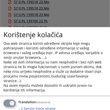
57 0 Ps 139518 23 Mo
57 0 Ps 139518 23 Mo
57 0 Ps 139518 23 Mo
57 0 Ps 139700 22 Ps
57 0 Ps 139700 22 Ps
Korištenje kolačića
57 0 Ps 139750 22 Ps
57 0 Ps 139922 23 Mo
Ova web stranica koristi određene skripte koje mogu
57 0 Ps 140275 22 Ps
pohranjivati i koristiti određene informacije iz vašeg
browsera i vašeg uređaja (npr. IP adresa uređaja, varijable o
sesiji unutar browsera, ...).
Neke od ovih informacija su nam neophodne i bez njih web
stranica ne bi mogla fukcionisati u svom punom obimu, dok
neke nisu prijeko neophodne a služe za dodatne stvari (npr.
Pravna pomoć
procjenu nivoa posjećenosti, budućeg usavršavanja
stranice...).
Okružni privredni sud Banja Luka nije ovlašten pružati
Na ovom mjestu možete dozvoliti ili uskratiti pravo na
pravnu pomoć strankama u postupku pred sudovima.
korištenje tih informacija.
Za svaku vrstu pravne pomoći stranke se mogu
obratiti:
Translation
(obavezna)
↓
2
Servisi treće strane
a.) advokatskim kancelarijama,