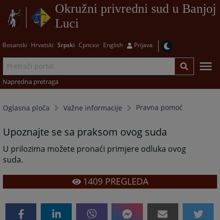
Okružni privredni sud u Banjoj
Luci
Bosanski
Hrvatski
Srpski
Српски
English
Prijava
Napredna pretraga
Pravna pomoć
Oglasna ploča
Važne informacije
Upoznajte se sa praksom ovog suda
U prilozima možete pronaći primjere odluka ovog
suda.
1409
PREGLEDA