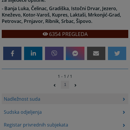
za slijedeće opštine:
- Banja Luka, Čelinac, Gradiška, Istočni Drvar, Jezero,
Kneževo, Kotor-Varoš, Kupres, Laktaši, Mrkonjić-Grad,
Petrovac, Prnjavor, Ribnik, Srbac, Šipovo.
6354
PREGLEDA
1 - 1 / 1
1
Nadležnost suda
Sudska odjeljenja
Registar privrednih subjekata