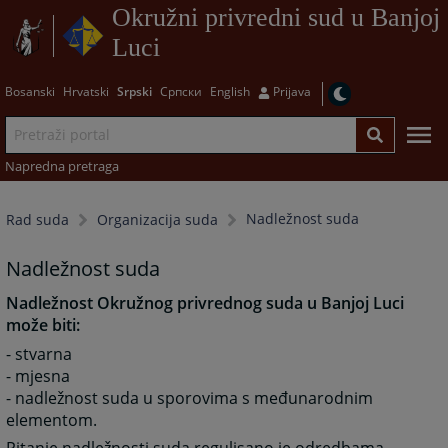
Okružni privredni sud u Banjoj
Luci
Bosanski
Hrvatski
Srpski
Српски
English
Prijava
Napredna pretraga
Nadležnost suda
Rad suda
Organizacija suda
Nadležnost suda
Nadležnost Okružnog privrednog suda u Banjoj Luci
može biti:
- stvarna
- mjesna
- nadležnost suda u sporovima s međunarodnim
elementom.