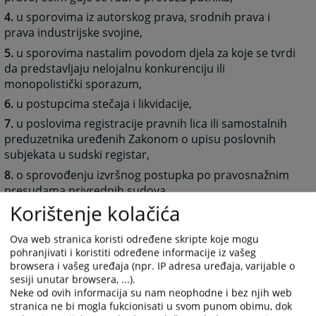
4.
u sporovima iz autorskog prava, srodnih prava i
prava industrijske svojine,
5.
u sporovima nastalim povodom djela za koje se tvrdi
da predstavljaju nelojalnu konkurenciju ili
monopolistički sporazum,
6.
u postupcima stečaja i likvidacije,
7.
u poslovima registracije pravnih lica ili samostalnih
preduzetnika uređenih Zakonom o upisu poslovnih
subjekata u sudski registar,
8.
o sprovođenju izvršnog postupka po pravosnažnim
presudama privrednih sudova,
Korištenje kolačića
9.
o sprovođenju izvršnog postupka po vjerodostojnim
ispravama u kojima su obje stranke u postupku pravna
Ova web stranica koristi određene skripte koje mogu
ili fizička lica koja u svojstvu samostalnog preduzetnika
pohranjivati i koristiti određene informacije iz vašeg
obavljaju privrednu ili drugu registrovanu djelatnost u
browsera i vašeg uređaja (npr. IP adresa uređaja, varijable o
vidu osnovnog ili dopunskog zanimanja i po izvršnim
sesiji unutar browsera, ...).
notarskim ispravama u kojima su obje stranke u
Neke od ovih informacija su nam neophodne i bez njih web
postupku pravna lica,
stranica ne bi mogla fukcionisati u svom punom obimu, dok