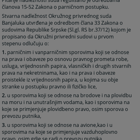
Pitanje nadležnosti suda regulisano je odredbama
članova 15-52 Zakona o parničnom postupku.
Stvarna nadležnost Okružnog privrednog suda
Banjaluka utvrđena je odredbom člana 33 Zakona o
sudovima Republike Srpske (Sl.gl. RS br.37/12) kojom je
propisano da Okružni privredni sudovi u prvom
stepenu odlučuju o:
1.
parničnim i vanparničnim sporovima koji se odnose
na prava i obaveze po osnovu pravnog prometa robe,
usluga, vrijednosnih papira, vlasničkih i drugih stvarnih
prava na nekretninama, kao i na prava i obaveze
proistekle iz vrijednosnih papira, u kojima su obje
stranke u postupku pravno ili fizičko lice,
2.
u sporovima koji se odnose na brodove i na plovidbu
na moru i na unutrašnjim vodama, kao i sporovima na
koje se primjenjuje plovidbeno pravo, osim sporova o
prevozu putnika,
3.
u sporovima koji se odnose na avione,kao i u
sporovima na koje se primjenjuje vazduhoplovno
pravo, osim gdje se radi o prevozu putnika,