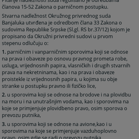
Pitanje nadležnosti suda regulisano je odredbama
članova 15-52 Zakona o parničnom postupku.
Stvarna nadležnost Okružnog privrednog suda
Banjaluka utvrđena je odredbom člana 33 Zakona o
sudovima Republike Srpske (Sl.gl. RS br.37/12) kojom je
propisano da Okružni privredni sudovi u prvom
stepenu odlučuju o:
1.
parničnim i vanparničnim sporovima koji se odnose
na prava i obaveze po osnovu pravnog prometa robe,
usluga, vrijednosnih papira, vlasničkih i drugih stvarnih
prava na nekretninama, kao i na prava i obaveze
proistekle iz vrijednosnih papira, u kojima su obje
stranke u postupku pravno ili fizičko lice,
2.
u sporovima koji se odnose na brodove i na plovidbu
na moru i na unutrašnjim vodama, kao i sporovima na
koje se primjenjuje plovidbeno pravo, osim sporova o
prevozu putnika,
3.
u sporovima koji se odnose na avione,kao i u
sporovima na koje se primjenjuje vazduhoplovno
pravo, osim gdje se radi o prevozu putnika,