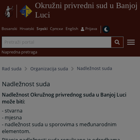
Okružni privredni sud u Banjoj
Luci
Bosanski
Hrvatski
Srpski
Српски
English
Prijava
Napredna pretraga
Nadležnost suda
Rad suda
Organizacija suda
Nadležnost suda
Nadležnost Okružnog privrednog suda u Banjoj Luci
može biti:
- stvarna
- mjesna
- nadležnost suda u sporovima s međunarodnim
elementom.