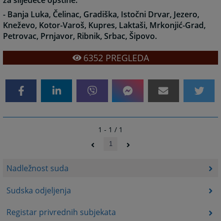
za slijedeće opštine:
- Banja Luka, Čelinac, Gradiška, Istočni Drvar, Jezero,
Kneževo, Kotor-Varoš, Kupres, Laktaši, Mrkonjić-Grad,
Petrovac, Prnjavor, Ribnik, Srbac, Šipovo.
6352
PREGLEDA
1 - 1 / 1
1
Nadležnost suda
Sudska odjeljenja
Registar privrednih subjekata