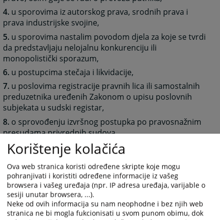
4.
u sporovima iz autorskog prava, srodnih prava i
prava industrijske svojine,
5.
u sporovima nastalim povodom djela za koje se tvrdi
da predstavljaju nelojalnu konkurenciju ili
monopolistički sporazum,
6.
u postupcima stečaja i likvidacije,
7.
u poslovima registracije pravnih lica ili samostalnih
preduzetnika uređenih Zakonom o upisu poslovnih
subjekata u sudski registar,
8.
o sprovođenju izvršnog postupka po pravosnažnim
presudama privrednih sudova,
Korištenje kolačića
9.
o sprovođenju izvršnog postupka po vjerodostojnim
ispravama u kojima su obje stranke u postupku pravna
Ova web stranica koristi određene skripte koje mogu
ili fizička lica koja u svojstvu samostalnog preduzetnika
pohranjivati i koristiti određene informacije iz vašeg
obavljaju privrednu ili drugu registrovanu djelatnost u
browsera i vašeg uređaja (npr. IP adresa uređaja, varijable o
vidu osnovnog ili dopunskog zanimanja i po izvršnim
sesiji unutar browsera, ...).
notarskim ispravama u kojima su obje stranke u
Neke od ovih informacija su nam neophodne i bez njih web
postupku pravna lica,
stranica ne bi mogla fukcionisati u svom punom obimu, dok