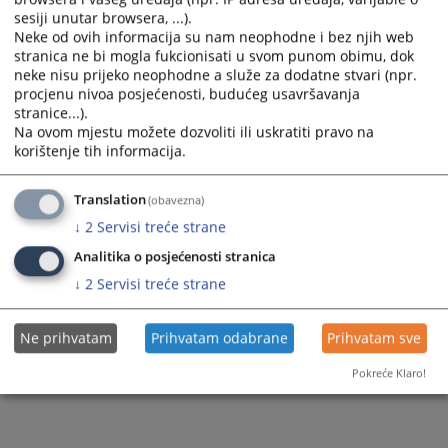
sesiji unutar browsera, ...).
Neke od ovih informacija su nam neophodne i bez njih web
stranica ne bi mogla fukcionisati u svom punom obimu, dok
neke nisu prijeko neophodne a služe za dodatne stvari (npr.
procjenu nivoa posjećenosti, budućeg usavršavanja
stranice...).
Na ovom mjestu možete dozvoliti ili uskratiti pravo na
korištenje tih informacija.
Translation
(obavezna)
↓
2
Servisi treće strane
Analitika o posjećenosti stranica
↓
2
Servisi treće strane
Ne prihvatam
Prihvatam odabrane
Prihvatam sve
Pokreće Klaro!