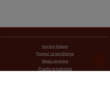
Korisni linkovi
Pomoć za korištenje
Mapa stranice
Pravila privatnosti
Redizajn web stranice je finansirala Evropska unija. Za njen sadržaj isključivo je odgovorno
Visoko sudsko i tužilačko vijeće BiH i ona ne odražava nužno stavove Evropske unije.