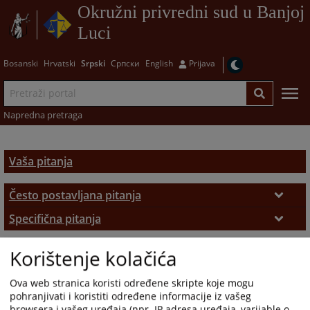
Okružni privredni sud u Banjoj
Luci
Bosanski
Hrvatski
Srpski
Српски
English
Prijava
Napredna pretraga
Vaša pitanja
Često postavljana pitanja
Često postavljana pitanja
Specifična pitanja
Rad registra privrednih subjekata
Korištenje kolačića
Ova web stranica koristi određene skripte koje mogu
pohranjivati i koristiti određene informacije iz vašeg
browsera i vašeg uređaja (npr. IP adresa uređaja, varijable o