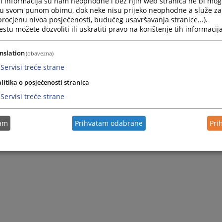
h informacija su nam neophodne i bez njih web stranica ne bi mog
i u svom punom obimu, dok neke nisu prijeko neophodne a služe z
 procjenu nivoa posjećenosti, budućeg usavršavanja stranice...).
tu možete dozvoliti ili uskratiti pravo na korištenje tih informacija
nslation
(obavezna)
Servisi treće strane
litika o posjećenosti stranica
Servisi treće strane
tam
Prihvatam odabrane
Pri