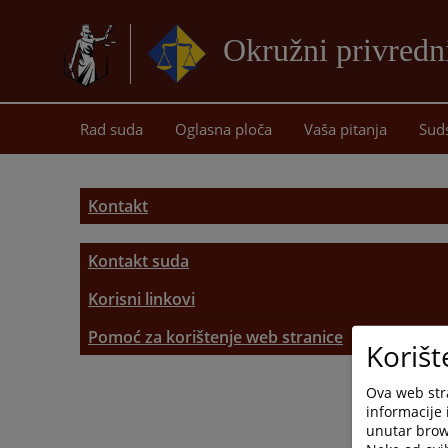
Okružni privredn
Rad suda
Oglasna ploča
Vaša pitanja
Sud
Kontakt
Kontakt suda
Kontakt suda
Korisni linkovi
Korisni linkovi
Pomoć za korištenje web stranice
Adresar pravosudnih institucija
Korišt
2976
Ova web stra
informacije 
Mapa stranice
unutar brows