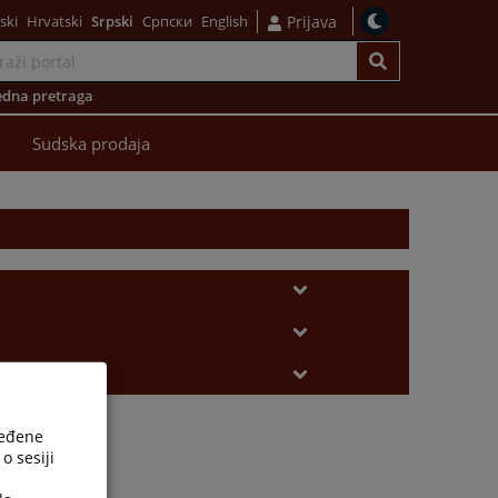
ski
Hrvatski
Srpski
Српски
English
Prijava
dna pretraga
Sudska prodaja
ređene
o sesiji