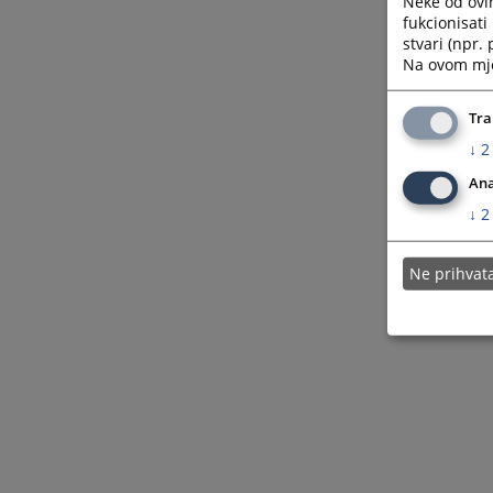
Neke od ovi
fukcionisat
stvari (npr.
Na ovom mjes
Tra
↓
2
Ana
↓
2
Ne prihva