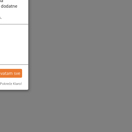
la
a dodatne
.
hvatam sve
Pokreće Klaro!