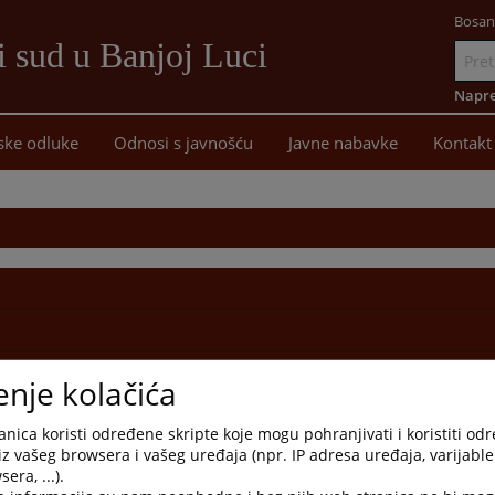
Bosan
i sud u Banjoj Luci
Idi
na
Napre
sadržaj
ske odluke
Odnosi s javnošću
Javne nabavke
Kontakt
enje kolačića
nica koristi određene skripte koje mogu pohranjivati i koristiti od
iz vašeg browsera i vašeg uređaja (npr. IP adresa uređaja, varijable 
era, ...).