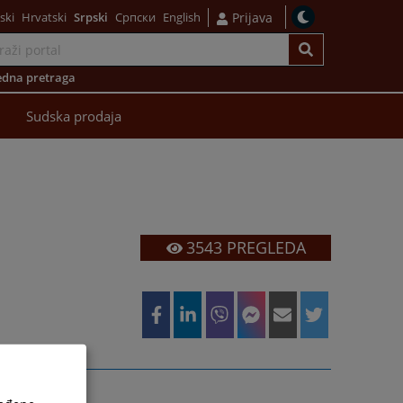
ski
Hrvatski
Srpski
Српски
English
Prijava
dna pretraga
Sudska prodaja
3543
PREGLEDA