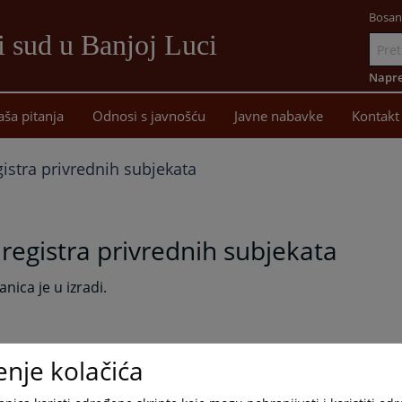
Bosan
i sud u Banjoj Luci
Idi
na
Napre
sadržaj
aša pitanja
Odnosi s javnošću
Javne nabavke
Kontakt
istra privrednih subjekata
registra privrednih subjekata
anica je u izradi.
enje kolačića