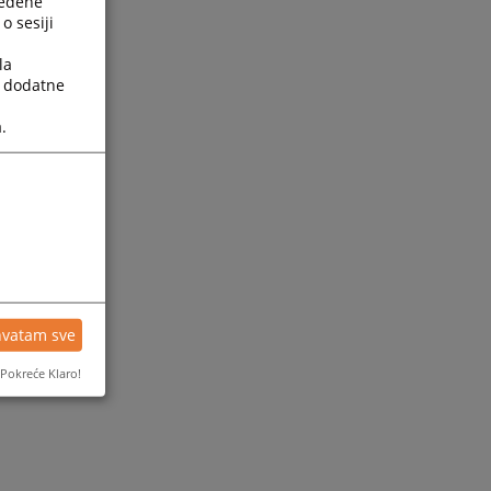
ređene
o sesiji
la
a dodatne
.
hvatam sve
Pokreće Klaro!