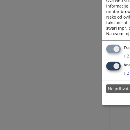
Ova web stra
informacije 
unutar brows
Neke od ovi
fukcionisat
stvari (npr.
Na ovom mjes
Tra
↓
2
Ana
↓
2
Ne prihva