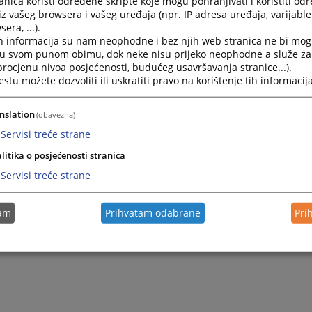
nica koristi određene skripte koje mogu pohranjivati i koristiti od
iz vašeg browsera i vašeg uređaja (npr. IP adresa uređaja, varijable 
era, ...).
h informacija su nam neophodne i bez njih web stranica ne bi mog
i u svom punom obimu, dok neke nisu prijeko neophodne a služe z
 procjenu nivoa posjećenosti, budućeg usavršavanja stranice...).
tu možete dozvoliti ili uskratiti pravo na korištenje tih informacija
nslation
(obavezna)
Servisi treće strane
litika o posjećenosti stranica
Servisi treće strane
tam
Prihvatam odabrane
Pri