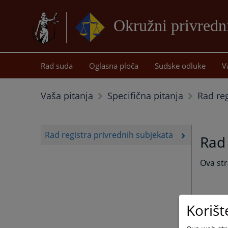
Okružni privredn
Rad suda
Oglasna ploča
Sudske odluke
V
Rad reg
Vaša pitanja
Specifična pitanja
Rad registra privrednih subjekata
Rad 
Ova str
Korišt