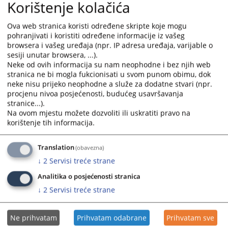
Korištenje kolačića
Ova web stranica koristi određene skripte koje mogu
pohranjivati i koristiti određene informacije iz vašeg
Prateći dokumenti
browsera i vašeg uređaja (npr. IP adresa uređaja, varijable o
sesiji unutar browsera, ...).
Izvještaj o radu suda za 2016. godinu.
Neke od ovih informacija su nam neophodne i bez njih web
Izvještaj o radu suda za 2015. godinu.
stranica ne bi mogla fukcionisati u svom punom obimu, dok
Izvještaj o radu suda za 2017. godinu.
neke nisu prijeko neophodne a služe za dodatne stvari (npr.
procjenu nivoa posjećenosti, budućeg usavršavanja
stranice...).
Na ovom mjestu možete dozvoliti ili uskratiti pravo na
korištenje tih informacija.
Translation
(obavezna)
↓
2
Servisi treće strane
Analitika o posjećenosti stranica
↓
2
Servisi treće strane
Ne prihvatam
Prihvatam odabrane
Prihvatam sve