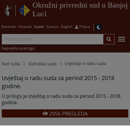
Okružni privredni sud u Banjoj
Luci
Bosanski
Hrvatski
Srpski
Српски
English
Prijava
Napredna pretraga
Izvještaji o radu suda
Rad suda
Statistika suda
Izvještaj o radu suda za period 2015 - 2018
godine.
U prilogu je izvještaj o radu suda za period 2015 - 2018.
godine.
2956
PREGLEDA