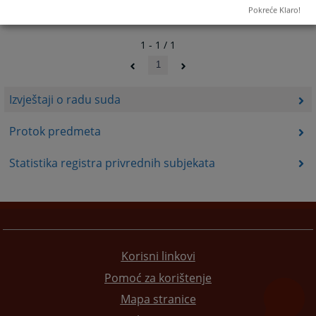
Pokreće Klaro!
1 - 1 / 1
1
Izvještaji o radu suda
Protok predmeta
Statistika registra privrednih subjekata
Korisni linkovi
Pomoć za korištenje
Mapa stranice