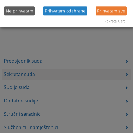
Ne prihvatam
Prihvatam odabrane
Prihvatam sve
Pokreće Klaro!
Predsjednik suda
Sekretar suda
Sudije suda
Dodatne sudije
Stručni saradnici
Službenici i namještenici