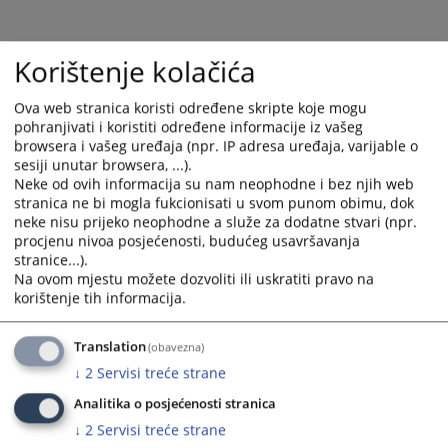
Korištenje kolačića
Ova web stranica koristi određene skripte koje mogu
pohranjivati i koristiti određene informacije iz vašeg
browsera i vašeg uređaja (npr. IP adresa uređaja, varijable o
sesiji unutar browsera, ...).
Neke od ovih informacija su nam neophodne i bez njih web
Trenutno nema vijesti
stranica ne bi mogla fukcionisati u svom punom obimu, dok
neke nisu prijeko neophodne a služe za dodatne stvari (npr.
procjenu nivoa posjećenosti, budućeg usavršavanja
stranice...).
Na ovom mjestu možete dozvoliti ili uskratiti pravo na
korištenje tih informacija.
Translation
(obavezna)
↓
2
Servisi treće strane
Analitika o posjećenosti stranica
↓
2
Servisi treće strane