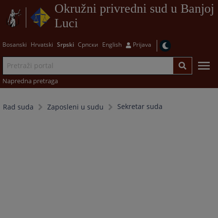
Okružni privredni sud u Banjoj
Luci
Bosanski
Hrvatski
Srpski
Српски
English
Prijava
Napredna pretraga
Sekretar suda
Rad suda
Zaposleni u sudu