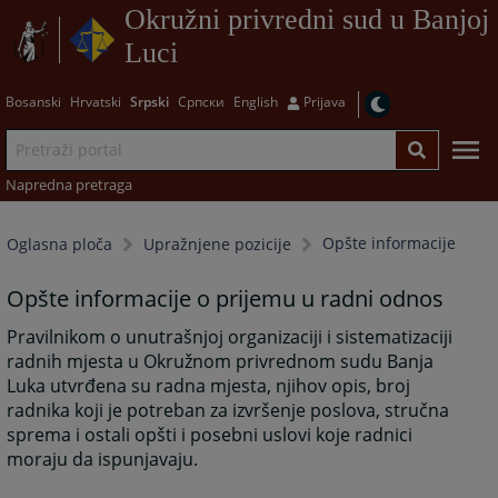
Okružni privredni sud u Banjoj
Luci
Bosanski
Hrvatski
Srpski
Српски
English
Prijava
Napredna pretraga
Opšte informacije
Oglasna ploča
Upražnjene pozicije
Opšte informacije o prijemu u radni odnos
Pravilnikom o unutrašnjoj organizaciji i sistematizaciji
radnih mjesta u Okružnom privrednom sudu Banja
Luka utvrđena su radna mjesta, njihov opis, broj
radnika koji je potreban za izvršenje poslova, stručna
sprema i ostali opšti i posebni uslovi koje radnici
moraju da ispunjavaju.