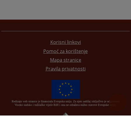
Korisni linkovi
Pomoć za korištenje
Mapa stranice
Pravila privatnosti
Redizajn web stranice je finansirala Evropska unija. Za njen sadržaj isključivo je odgovorno
Visoko sudsko i tužilačko vijeće BiH i ona ne odražava nužno stavove Evropske unije.