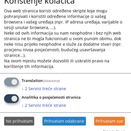
Korištenje kolačića
1/2019 zaključenom 19.05.2022. godine
da se planira održavanje
kvalifikacionog testiranja počev od
25. avgusta 2022. godine
.
Ova web stranica koristi određene skripte koje mogu
pohranjivati i koristiti određene informacije iz vašeg
browsera i vašeg uređaja (npr. IP adresa uređaja, varijable o
Shodno odredbama Pravilnika o kvalifikacionom i pismenom
sesiji unutar browsera, ...).
testiranju kandidata za pozicije nosilaca pravosudnih funkcija u
Neke od ovih informacija su nam neophodne i bez njih web
Bosni i Hercegovini („Službeni glasnik BiH“ broj 78/14,45/15,
stranica ne bi mogla fukcionisati u svom punom obimu, dok
48/16, 12/18, 51/18, 12/21, 64/21) kandidati će biti obaviješteni o
neke nisu prijeko neophodne a služe za dodatne stvari (npr.
održavanju kvalifikacionog testiranja najmanje
sedam
dana prije
procjenu nivoa posjećenosti, budućeg usavršavanja
održavanja testiranja.
stranice...).
Na ovom mjestu možete dozvoliti ili uskratiti pravo na
Prikazana vijest je na
:
Bosanski jezik
korištenje tih informacija.
14036
PREGLEDA
Translation
(obavezna)
↓
2
Servisi treće strane
Analitika o posjećenosti stranica
↓
2
Servisi treće strane
Ne prihvatam
Prihvatam odabrane
Prihvatam sve