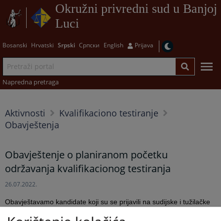
Okružni privredni sud u Banjoj
Luci
Bosanski
Hrvatski
Srpski
Српски
English
Prijava
Napredna pretraga
Aktivnosti
Kvalifikaciono testiranje
Obavještenja
Obavještenje o planiranom početku
održavanja kvalifikacionog testiranja
26.07.2022.
Obavještavamo kandidate koji su se prijavili na sudijske i tužilačke
pozicije po
konkursu broj 04-07-3-1614-