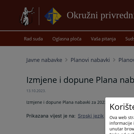
Okružni privredn
Rad suda
Oglasna ploča
Vaša pitanja
Sud
Javne nabavke
Planovi nabavki
Plano
Izmjene i dopune Plana nab
13.10.2023.
Izmjene i dopune Plana nabavki za 2023. godinu
Korišt
Prikazana vijest je na
:
Srpski jezik
Ova web stra
informacije 
unutar brows