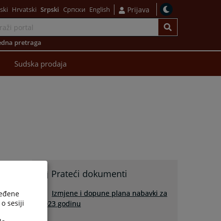
ski
Hrvatski
Srpski
Српски
English
Prijava
dna pretraga
Sudska prodaja
Prateći dokumenti
Izmjene i dopune plana nabavki za
ređene
o sesiji
2023 godinu