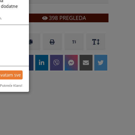
la
a dodatne
398
PREGLEDA
.
hvatam sve
Pokreće Klaro!