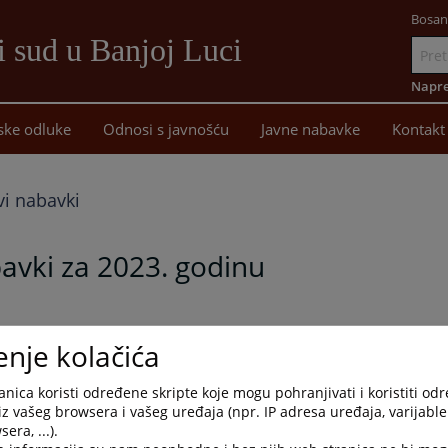
Bosan
i sud u Banjoj Luci
Idi
na
Napre
sadržaj
ske odluke
Odnosi s javnošću
Javne nabavke
Kontakt
vi nabavki
avki za 2023. godinu
enje kolačića
nica koristi određene skripte koje mogu pohranjivati i koristiti od
iz vašeg browsera i vašeg uređaja (npr. IP adresa uređaja, varijable 
era, ...).