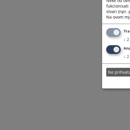
Neke od ovi
fukcionisat
stvari (npr.
Na ovom mjes
Tra
↓
2
Ana
↓
2
Ne prihva