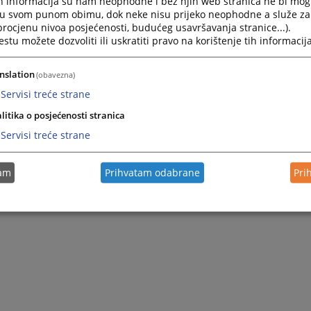
h informacija su nam neophodne i bez njih web stranica ne bi mog
i u svom punom obimu, dok neke nisu prijeko neophodne a služe z
 procjenu nivoa posjećenosti, budućeg usavršavanja stranice...).
tu možete dozvoliti ili uskratiti pravo na korištenje tih informacija
nslation
(obavezna)
Servisi treće strane
litika o posjećenosti stranica
Servisi treće strane
tam
Prihvatam odabrane
Pri