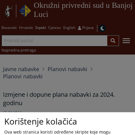
Okružni privredni sud u Banjoj
Luci
Bosanski
Hrvatski
Srpski
Српски
English
Prijava
Napredna pretraga
Javne nabavke
Planovi nabavki
Planovi nabavki
Izmjene i dopune plana nabavki za 2024.
godinu
25.09.2024.
Korištenje kolačića
Ova web stranica koristi određene skripte koje mogu