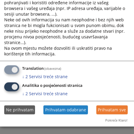
Prikazana vijest je na
:
Srpski jezik
pohranjivati i koristiti određene informacije iz vašeg
browsera i vašeg uređaja (npr. IP adresa uređaja, varijable o
Prateći dokumenti
sesiji unutar browsera, ...).
Neke od ovih informacija su nam neophodne i bez njih web
Izmjene i dopune plana nabavki za 2024
stranica ne bi mogla fukcionisati u svom punom obimu, dok
neke nisu prijeko neophodne a služe za dodatne stvari (npr.
procjenu nivoa posjećenosti, budućeg usavršavanja
stranice...).
394
PREGLEDA
Na ovom mjestu možete dozvoliti ili uskratiti pravo na
korištenje tih informacija.
Translation
(obavezna)
↓
2
Servisi treće strane
Analitika o posjećenosti stranica
↓
2
Servisi treće strane
Ne prihvatam
Prihvatam odabrane
Prihvatam sve
Pokreće Klaro!