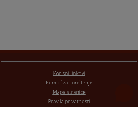
Korisni linkovi
Pomoć za korištenje
Mapa stranice
Pravila privatnosti
Redizajn web stranice je finansirala Evropska unija. Za njen sadržaj isključivo je odgovorno