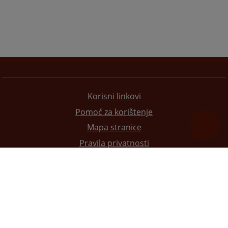
Korisni linkovi
Pomoć za korištenje
Mapa stranice
Pravila privatnosti
Redizajn web stranice je finansirala Evropska unija. Za njen sadržaj isključivo je odgovorno
Visoko sudsko i tužilačko vijeće BiH i ona ne odražava nužno stavove Evropske unije.