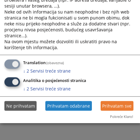
sesiji unutar browsera, ...).
Objavljivanje rezultata internog konkursa
Neke od ovih informacija su nam neophodne i bez njih web
stranica ne bi mogla fukcionisati u svom punom obimu, dok
neke nisu prijeko neophodne a služe za dodatne stvari (npr.
procjenu nivoa posjećenosti, budućeg usavršavanja
710
PREGLEDA
stranice...).
Na ovom mjestu možete dozvoliti ili uskratiti pravo na
korištenje tih informacija.
Translation
(obavezna)
↓
2
Servisi treće strane
Analitika o posjećenosti stranica
↓
2
Servisi treće strane
Ne prihvatam
Prihvatam odabrane
Prihvatam sve
Pokreće Klaro!