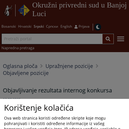
Okružni privredni sud u Banjoj
Luci
Bosanski
Hrvatski
Srpski
Српски
English
Prijava
Napredna pretraga
Oglasna ploča
Upražnjene pozicije
Objavljene pozicije
Objavljivanje rezultata internog konkursa
13.08.2025.
Korištenje kolačića
Prikazana vijest je na
:
Srpski jezik
Ova web stranica koristi određene skripte koje mogu
pohranjivati i koristiti određene informacije iz vašeg
Prateći dokumenti
browsera i vašeg uređaja (npr. IP adresa uređaja, varijable o