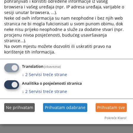
pohranjivati i koristiti određene informacije iz vašeg
browsera i vašeg uređaja (npr. IP adresa uređaja, varijable o
Objavljivanje rezultata javne konkurencije pripravnik
sesiji unutar browsera, ...).
Objavljivanje rezultata javne konkurencije sudijski
Neke od ovih informacija su nam neophodne i bez njih web
asistent
stranica ne bi mogla fukcionisati u svom punom obimu, dok
neke nisu prijeko neophodne a služe za dodatne stvari (npr.
procjenu nivoa posjećenosti, budućeg usavršavanja
stranice...).
613
PREGLEDA
Na ovom mjestu možete dozvoliti ili uskratiti pravo na
korištenje tih informacija.
Translation
(obavezna)
↓
2
Servisi treće strane
Analitika o posjećenosti stranica
↓
2
Servisi treće strane
Ne prihvatam
Prihvatam odabrane
Prihvatam sve
Pokreće Klaro!