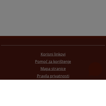
Korisni linkovi
Pomoć za korištenje
Mapa stranice
Pravila privatnosti
Redizajn web stranice je finansirala Evropska unija. Za njen sadržaj isključivo je odgovorno
Visoko sudsko i tužilačko vijeće BiH i ona ne odražava nužno stavove Evropske unije.