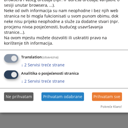
Odluka o pokretanju postupka javne nabave
sesiji unutar browsera, ...).
Neke od ovih informacija su nam neophodne i bez njih web
stranica ne bi mogla fukcionisati u svom punom obimu, dok
neke nisu prijeko neophodne a služe za dodatne stvari (npr.
519
PREGLEDA
procjenu nivoa posjećenosti, budućeg usavršavanja
stranice...).
Na ovom mjestu možete dozvoliti ili uskratiti pravo na
korištenje tih informacija.
Translation
(obavezna)
↓
2
Servisi treće strane
Analitika o posjećenosti stranica
↓
2
Servisi treće strane
Ne prihvatam
Prihvatam odabrane
Prihvatam sve
Pokreće Klaro!