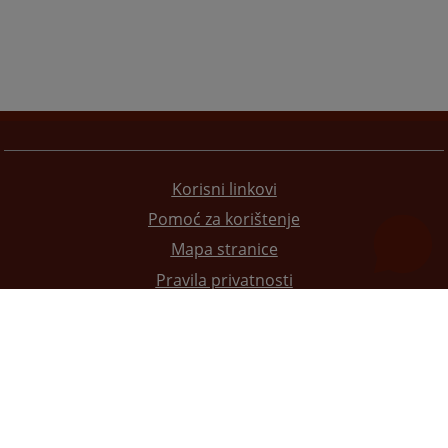
Korisni linkovi
Pomoć za korištenje
Mapa stranice
Pravila privatnosti
Redizajn web stranice je finansirala Evropska unija. Za njen sadržaj isključivo je odgovorno
Visoko sudsko i tužilačko vijeće BiH i ona ne odražava nužno stavove Evropske unije.