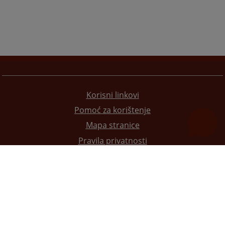
Korisni linkovi
Pomoć za korištenje
Mapa stranice
Pravila privatnosti
Redizajn web stranice je finansirala Evropska unija. Za njen sadržaj isključivo je odgovorno
Visoko sudsko i tužilačko vijeće BiH i ona ne odražava nužno stavove Evropske unije.