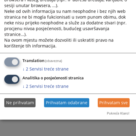
sesiji unutar browsera, ...).
Prikazana vijest je na
:
Srpski jezik
Neke od ovih informacija su nam neophodne i bez njih web
stranica ne bi mogla fukcionisati u svom punom obimu, dok
655
PREGLEDA
neke nisu prijeko neophodne a služe za dodatne stvari (npr.
procjenu nivoa posjećenosti, budućeg usavršavanja
stranice...).
Na ovom mjestu možete dozvoliti ili uskratiti pravo na
korištenje tih informacija.
Translation
(obavezna)
↓
2
Servisi treće strane
Analitika o posjećenosti stranica
↓
2
Servisi treće strane
Ne prihvatam
Prihvatam odabrane
Prihvatam sve
Pokreće Klaro!