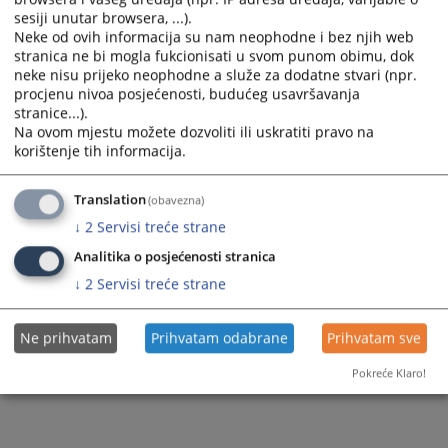
sesiji unutar browsera, ...).
Prikazana vijest je na
:
Srpski jezik
Neke od ovih informacija su nam neophodne i bez njih web
stranica ne bi mogla fukcionisati u svom punom obimu, dok
688
PREGLEDA
neke nisu prijeko neophodne a služe za dodatne stvari (npr.
procjenu nivoa posjećenosti, budućeg usavršavanja
stranice...).
Na ovom mjestu možete dozvoliti ili uskratiti pravo na
korištenje tih informacija.
Translation
(obavezna)
↓
2
Servisi treće strane
Analitika o posjećenosti stranica
↓
2
Servisi treće strane
Ne prihvatam
Prihvatam odabrane
Prihvatam sve
Pokreće Klaro!