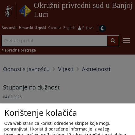
Okružni privredni sud u Banjoj
Luci
Bosanski
Hrvatski
Srpski
Српски
English
Prijava
Napredna pretraga
Odnosi s javnošću
Vijesti
Aktuelnosti
Stupanje na dužnost
04.02.2026.
Korištenje kolačića
Na sjednici VSTV BiH održanoj 15. i 16. januara 2026. Vera Šarić
je stupila na dužnost sudije Okružnog privrednog suda u
Ova web stranica koristi određene skripte koje mogu
Banjoj Luci sa danom stupanja na dužnost 2.2.2026, a na
pohranjivati i koristiti određene informacije iz vašeg
osnovu Odluke o imenovanju 25.09.2025. godine.
browsera i vašeg uređaja (npr. IP adresa uređaja, varijable o