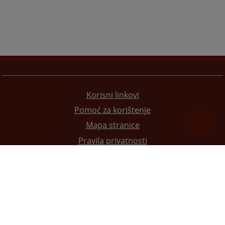
Korisni linkovi
Pomoć za korištenje
Mapa stranice
Pravila privatnosti
Redizajn web stranice je finansirala Evropska unija. Za njen sadržaj isključivo je odgovorno
Visoko sudsko i tužilačko vijeće BiH i ona ne odražava nužno stavove Evropske unije.