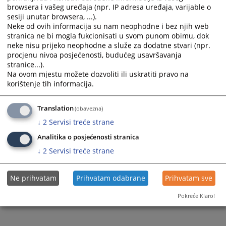
browsera i vašeg uređaja (npr. IP adresa uređaja, varijable o
Prateći dokumenti
sesiji unutar browsera, ...).
Neke od ovih informacija su nam neophodne i bez njih web
Izmjene plana nabavki za 2026
stranica ne bi mogla fukcionisati u svom punom obimu, dok
neke nisu prijeko neophodne a služe za dodatne stvari (npr.
procjenu nivoa posjećenosti, budućeg usavršavanja
stranice...).
84
PREGLEDA
Na ovom mjestu možete dozvoliti ili uskratiti pravo na
korištenje tih informacija.
Translation
(obavezna)
↓
2
Servisi treće strane
Analitika o posjećenosti stranica
↓
2
Servisi treće strane
Ne prihvatam
Prihvatam odabrane
Prihvatam sve
Pokreće Klaro!