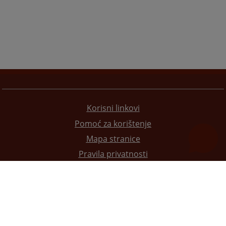
Korisni linkovi
Pomoć za korištenje
Mapa stranice
Pravila privatnosti
Redizajn web stranice je finansirala Evropska unija. Za njen sadržaj isključivo je odgovorno
Visoko sudsko i tužilačko vijeće BiH i ona ne odražava nužno stavove Evropske unije.