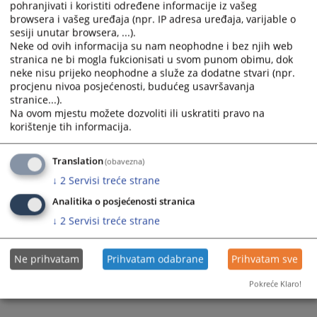
pohranjivati i koristiti određene informacije iz vašeg
Prateći dokumenti
browsera i vašeg uređaja (npr. IP adresa uređaja, varijable o
sesiji unutar browsera, ...).
Interni oglas referent izvršenja
Neke od ovih informacija su nam neophodne i bez njih web
Prijava na interni oglas
stranica ne bi mogla fukcionisati u svom punom obimu, dok
neke nisu prijeko neophodne a služe za dodatne stvari (npr.
procjenu nivoa posjećenosti, budućeg usavršavanja
stranice...).
94
PREGLEDA
Na ovom mjestu možete dozvoliti ili uskratiti pravo na
korištenje tih informacija.
Translation
(obavezna)
↓
2
Servisi treće strane
Analitika o posjećenosti stranica
↓
2
Servisi treće strane
Ne prihvatam
Prihvatam odabrane
Prihvatam sve
Pokreće Klaro!