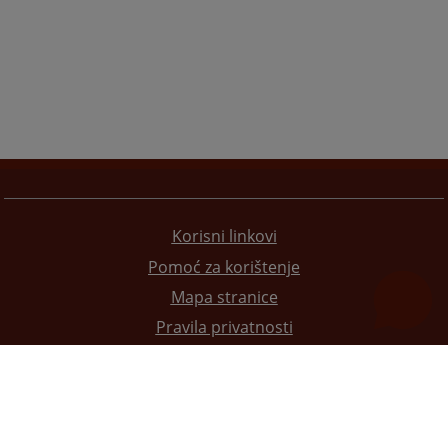
Korisni linkovi
Pomoć za korištenje
Mapa stranice
Pravila privatnosti
Redizajn web stranice je finansirala Evropska unija. Za njen sadržaj isključivo je odgovorno