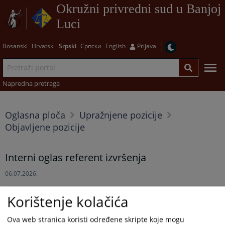
Okružni privredni sud u Banjoj
Luci
Bosanski
Hrvatski
Srpski
Српски
English
Prijava
Napredna pretraga
Oglasna ploča
Upražnjene pozicije
Objavljene pozicije
Interni oglas referent izvršenja
06.07.2026.
Interni oglas referent izvršenja
Korištenje kolačića
Prikazana vijest je na
:
Srpski jezik
Ova web stranica koristi određene skripte koje mogu